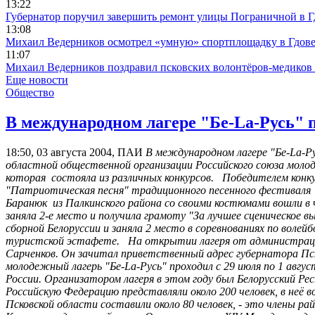
13:22
Губернатор поручил завершить ремонт улицы Пограничной в Гд
13:08
Михаил Ведерников осмотрел «умную» спортплощадку в Гдов
11:07
Михаил Ведерников поздравил псковских волонтёров-медиков 
Еще новости
Общество
В международном лагере "Бе-La-Русь" 
18:50, 03 августа 2004, ПАИ
В международном лагере "Бе-La-Ру
областной общественной организации Российского союза молод
которая состояла из различных конкурсов. Победителем конку
"Патриотическая песня" традиционного песенного фестиваля 
Баранюк из Палкинского района со своими костюмами вошли в
заняла 2-е место и получила грамоту "За лучшее сценическое в
сборной Белоруссии и заняла 2 место в соревнованиях по волейб
туристской эстафете. На открытии лагеря от администрации
Сарченков. Он зачитал приветственный адрес губернатора П
молодежный лагерь "Бе-La-Русь" проходил с 29 июля по 1 авгу
России. Организатором лагеря в этом году был Белорусский Ре
Российскую Федерацию представляли около 200 человек, в неё 
Псковской области составили около 80 человек, - это члены ра