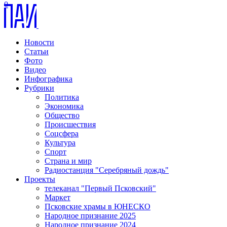
0
Новости
Статьи
Фото
Видео
Инфографика
Рубрики
Политика
Экономика
Общество
Происшествия
Соцсфера
Культура
Спорт
Страна и мир
Радиостанция "Серебряный дождь"
Проекты
телеканал "Первый Псковский"
Маркет
Псковские храмы в ЮНЕСКО
Народное признание 2025
Народное признание 2024