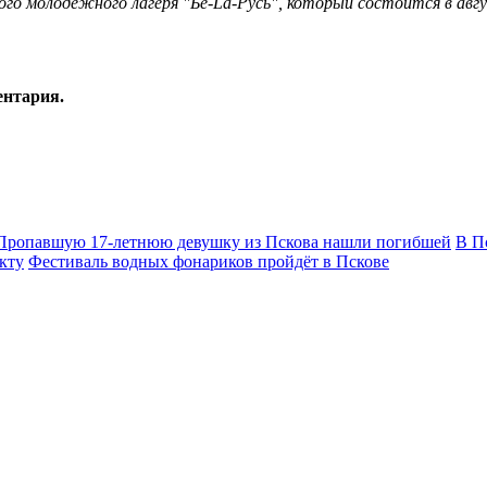
 молодежного лагеря "Бе-La-Русь", который состоится в авгус
ентария.
Пропавшую 17-летнюю девушку из Пскова нашли погибшей
В П
кту
Фестиваль водных фонариков пройдёт в Пскове