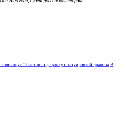
те 2005 года, будет российская сторона.
скове ищут 17‑летнюю девушку с татуировкой дракона
В