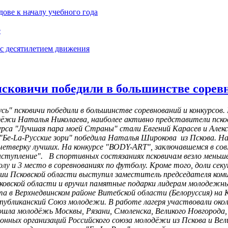
ове к началу учебного года
е
с десятилетием движения
псковичи победили в большинстве сорев
сь" псковичи победили в большинстве соревнований и конкурсов
ёжи Наталья Николаева, наиболее активно представители псковс
рса "Лучшая пара моей Страны" стали Евгений Карасев и Алекс
"Бе-Lа-Русские зори" победила Наталья Широкова из Пскова. 
 четверку лучших. На конкурсе "ВОDY-ART", заключавшемся в с
ыступление". В спортивных состязаниях псковичам везло меньше.
олу и 3 место в соревнованиях по футболу. Кроме того, доли сек
 Псковской области выступил заместитель председателя коми
сковской области и вручил памятные подарки лидерам молодеж
ста в Верхнедвинском районе Витебской области (Белоруссия) на
спубликанский Союз молодежи. В работе лагеря участвовали окол
вошла молодёжь Москвы, Рязани, Смоленска, Великого Новгорода, 
йонных организаций Российского союза молодёжи из Пскова и Вел