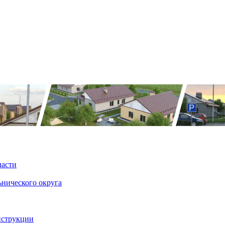
ласти
ьнического округа
нструкции