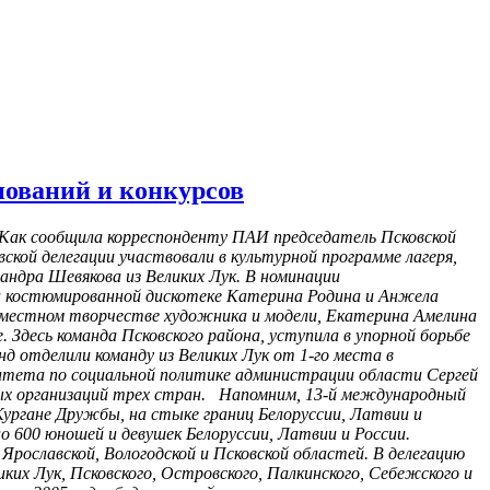
нований и конкурсов
. Как сообщила корреспонденту ПАИ председатель Псковской
кой делегации участвовали в культурной программе лагеря,
андра Шевякова из Великих Лук. В номинации
На костюмированной дискотеке Катерина Родина и Анжела
овместном творчестве художника и модели, Екатерина Амелина
 Здесь команда Псковского района, уступила в упорной борьбе
унд отделили команду из Великих Лук от 1-го места в
тета по социальной политике администрации области Сергей
ных организаций трех стран. Напомним, 13-й международный
 Кургане Дружбы, на стыке границ Белоруссии, Латвии и
о 600 юношей и девушек Белоруссии, Латвии и России.
Ярославской, Вологодской и Псковской областей. В делегацию
иких Лук, Псковского, Островского, Палкинского, Себежского и