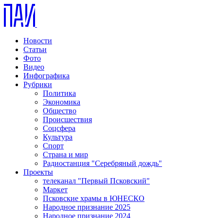
Новости
Статьи
Фото
Видео
Инфографика
Рубрики
Политика
Экономика
Общество
Происшествия
Соцсфера
Культура
Спорт
Страна и мир
Радиостанция "Серебряный дождь"
Проекты
телеканал "Первый Псковский"
Маркет
Псковские храмы в ЮНЕСКО
Народное признание 2025
Народное признание 2024