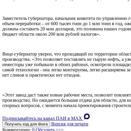
Заместитель губернатора, начальник комитета по управлению
объем переработки – от 600 тысяч тонн до 1 млн тонн в год, 
должны составить 20 млн долларов, это половина наших годовы
бюджет области около 200 млн рублей налогов».
Вице-губернатор уверен, что проходящий по территории обла
производства. «Это позволяет поставлять не сырую нефть, а уж
инвесторы уже побывали в обоих районах, осмотрели площадк
самой технологии - она легко монтируема, легко расширяема за
нет сливов и практически нет отходов.
«Этот завод даст также новые рабочие места, позволит повлия
производство. Но ожидается большая отдача для области, для
спорных вопросов, с момента начала проектирования строитель
Подписывайтесь на канал ПАИ в MAХ
Версия для печати
Получить код для блога
Комментарии:
0
Обсудить >>>