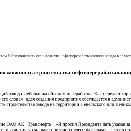
нтом РФ возможность строительства нефтеперерабатывающего завода в област
 возможность строительства нефтеперерабатывающе
ий завод с небольшим объемом переработки. Как передает корр
его словам, идея создания предприятия обсуждается в админис
ь строительства завода на территории Невельского или Великол
сие ОАО АК «Транснефть». «Я просил Президента дать указания 
о, и строительство было признано целесообразным», - сказал он