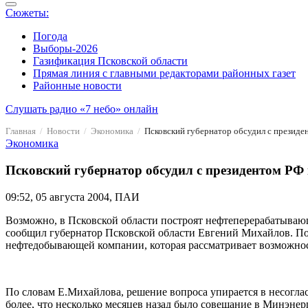
Сюжеты:
Погода
Выборы-2026
Газификация Псковской области
Прямая линия с главными редакторами районных газет
Районные новости
Слушать радио «7 небо» онлайн
Главная
Новости
Экономика
Псковский губернатор обсудил с президе
Экономика
Псковский губернатор обсудил с президентом РФ
09:52, 05 августа 2004, ПАИ
Возможно, в Псковской области построят нефтеперерабатывающ
сообщил губернатор Псковской области Евгений Михайлов. По 
нефтедобывающей компании, которая рассматривает возможност
По словам Е.Михайлова, решение вопроса упирается в несогла
более, что несколько месяцев назад было совещание в Минэнерг