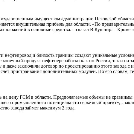
 государственным имуществом администрации Псковской област
ожидается внушительная прибыль для области. «По предварительн
х вложений в основные средства. – сказал В.Кушнир. – Кроме э
сти нефтепровод и близость границы создают уникальные услов
е конечный продукт нефтепереработки как по России, так и на за
у и даже заключили договор по проектированию этого завода с
 счет пристраивания дополнительных модулей. По его словам, те
ть на цену ГСМ в области. Предполагаемые объемы не сравнимы с
 нашего промышленного потенциала это серьезный проект», - за
ство завода займет максимум 2 года.