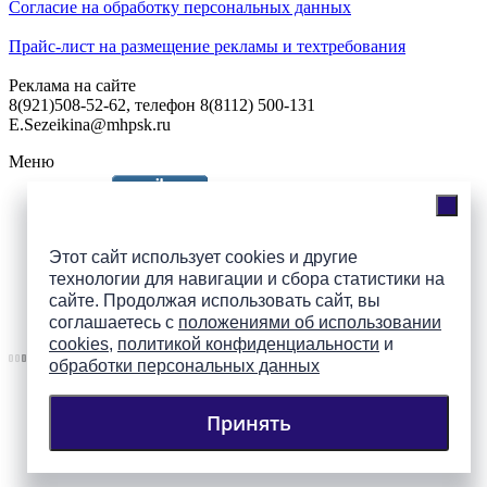
Согласие на обработку персональных данных
Прайс-лист на размещение рекламы и техтребования
Реклама на сайте
8(921)508-52-62, телефон 8(8112) 500-131
E.Sezeikina@mhpsk.ru
Меню
Слушать радио «7 небо» онлайн
Этот сайт использует cookies и другие
технологии для навигации и сбора статистики на
сайте. Продолжая использовать сайт, вы
Подпишись на группы
соглашаетесь с
положениями об использовании
ПАИ в соцсетях!
cookies
,
политикой конфиденциальности
и
обработки персональных данных
Принять