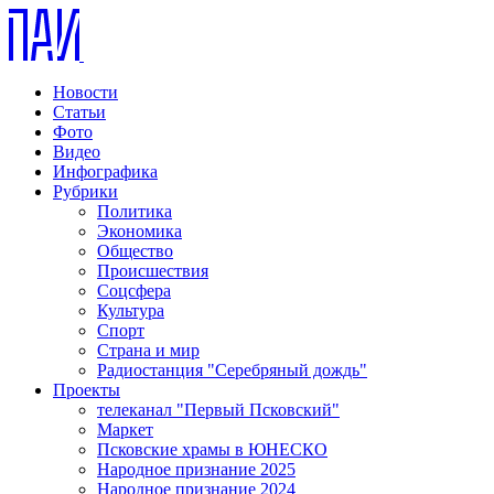
Новости
Статьи
Фото
Видео
Инфографика
Рубрики
Политика
Экономика
Общество
Происшествия
Соцсфера
Культура
Спорт
Страна и мир
Радиостанция "Серебряный дождь"
Проекты
телеканал "Первый Псковский"
Маркет
Псковские храмы в ЮНЕСКО
Народное признание 2025
Народное признание 2024