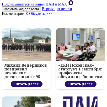
Подписывайтесь на канал ПАИ в MAХ
Версия для печати
Получить код для блога
Комментарии:
0
Обсудить >>>
Михаил Ведерников
«ЕКП Псковская»
поздравил
стартует 1 сентября:
псковских
профсоюзы
десантников с 96-
обсудили с бизнесом
летием ВДВ и
новый цифровой
вручил награды
Читать далее
проект
Читать далее