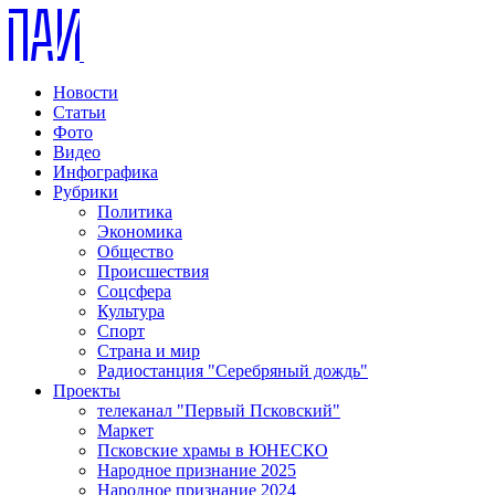
Новости
Статьи
Фото
Видео
Инфографика
Рубрики
Политика
Экономика
Общество
Происшествия
Соцсфера
Культура
Спорт
Страна и мир
Радиостанция "Серебряный дождь"
Проекты
телеканал "Первый Псковский"
Маркет
Псковские храмы в ЮНЕСКО
Народное признание 2025
Народное признание 2024