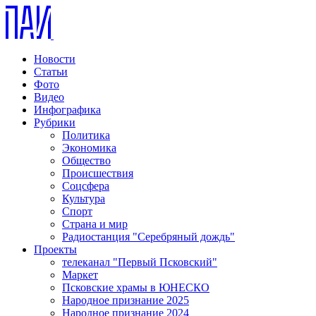
Новости
Статьи
Фото
Видео
Инфографика
Рубрики
Политика
Экономика
Общество
Происшествия
Соцсфера
Культура
Спорт
Страна и мир
Радиостанция "Серебряный дождь"
Проекты
телеканал "Первый Псковский"
Маркет
Псковские храмы в ЮНЕСКО
Народное признание 2025
Народное признание 2024