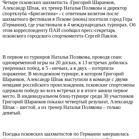
Четыре псковских шахматиста -Григорий Шаранков,
Александр Шпак, их тренер Наталья Полякова и директор
спортклуба «Бригантина» - с ответным визитом после
шахматного фестиваля в Пскове (июнь) посетили город Гера
(Германия), где участвовали в 4 международных турнирах. Об
этом корреспонденту ПАИ сообщил пресс-секретарь
псковского городского спорткомитета Сергей Павлов.
В первом из турниров Наталья Полякова, проводя сеанс
одновременной игры на 20 досках, в 13 встречах добилась
уверенных побед, в 5 - ничьих, а в двух – потерпела
поражение. В молодежном турнире, в котором Григорий
Шаранков, Александр Шпак выступили в команде с двумя
немцами российского происхождения, псковские спортсмены
одержали победу во всех встречах и в итоге заняли первое
место. В индивидуальном блиц-турнире среди 30 участников
Григорий Шаранков показал четвертый результат, Александр
Шпак – шестой, а их тренер Наталья Полякова – только
девятый.
Поездка псковских шахматистов по Германии завершилась