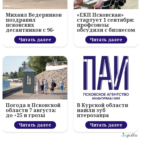
Михаил Ведерников
«ЕКП Псковская»
поздравил
стартует 1 сентября:
псковских
профсоюзы
десантников с 96-
обсудили с бизнесом
летием ВДВ и
новый цифровой
вручил награды
Читать далее
проект
Читать далее
Погода в Псковской
В Курской области
области 7 августа:
нашли зуб
до +25 и грозы
птерозавра
Читать далее
Читать далее