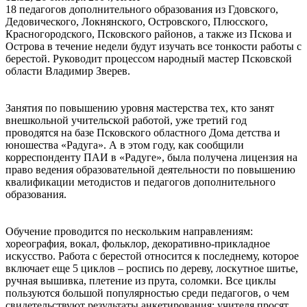
18 педагогов дополнительного образования из Гдовского,
Дедовического, Локнянского, Островского, Плюсского,
Красногородского, Псковского районов, а также из Пскова и
Острова в течение недели будут изучать все тонкости работы с
берестой. Руководит процессом народный мастер Псковской
области Владимир Зверев.
Занятия по повышению уровня мастерства тех, кто занят
внешкольной учительской работой, уже третий год
проводятся на базе Псковского областного Дома детства и
юношества «Радуга». А в этом году, как сообщили
корреспонденту ПАИ в «Радуге», была получена лицензия на
право ведения образовательной деятельности по повышению
квалификации методистов и педагогов дополнительного
образования.
Обучение проводится по нескольким направлениям:
хореография, вокал, фольклор, декоративно-прикладное
искусство. Работа с берестой относится к последнему, которое
включает еще 5 циклов – роспись по дереву, лоскутное шитье,
ручная вышивка, плетение из прута, соломки. Все циклы
пользуются большой популярностью среди педагогов, о чем
свидетельствуют результаты анкетирования: учителя просят