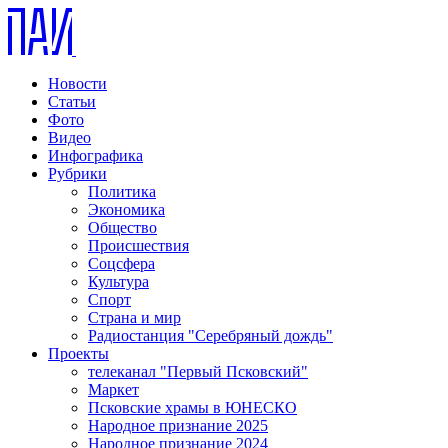
Новости
Статьи
Фото
Видео
Инфографика
Рубрики
Политика
Экономика
Общество
Происшествия
Соцсфера
Культура
Спорт
Страна и мир
Радиостанция "Серебряный дождь"
Проекты
телеканал "Первый Псковский"
Маркет
Псковские храмы в ЮНЕСКО
Народное признание 2025
Народное признание 2024