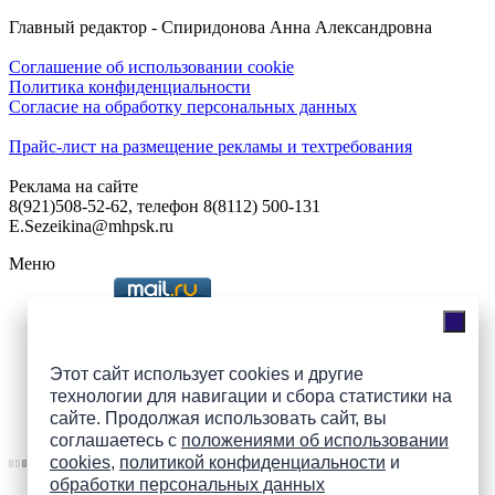
Главный редактор - Спиридонова Анна Александровна
Соглашение об использовании cookie
Политика конфиденциальности
Согласие на обработку персональных данных
Прайс-лист на размещение рекламы и техтребования
Реклама на сайте
8(921)508-52-62, телефон 8(8112) 500-131
E.Sezeikina@mhpsk.ru
Меню
Слушать радио «7 небо» онлайн
Этот сайт использует cookies и другие
технологии для навигации и сбора статистики на
сайте. Продолжая использовать сайт, вы
Подпишись на группы
соглашаетесь с
положениями об использовании
ПАИ в соцсетях!
cookies
,
политикой конфиденциальности
и
обработки персональных данных