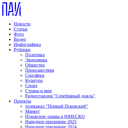
Новости
Статьи
Фото
Видео
Инфографика
Рубрики
Политика
Экономика
Общество
Происшествия
Соцсфера
Культура
Спорт
Страна и мир
Радиостанция "Серебряный дождь"
Проекты
телеканал "Первый Псковский"
Маркет
Псковские храмы в ЮНЕСКО
Народное признание 2025
Народное признание 2024