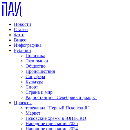
Новости
Статьи
Фото
Видео
Инфографика
Рубрики
Политика
Экономика
Общество
Происшествия
Соцсфера
Культура
Спорт
Страна и мир
Радиостанция "Серебряный дождь"
Проекты
телеканал "Первый Псковский"
Маркет
Псковские храмы в ЮНЕСКО
Народное признание 2025
Народное признание 2024