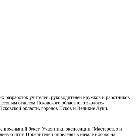
их разработок учителей, руководителей кружков и работников
ассовым отделом Псковского областного эколого-
 Псковской области, городов Псков и Великие Луки.
сенне-зимний букет. Участники экспозиции "Мастерство и
ьную игру. Победителей определят в начале ноября на