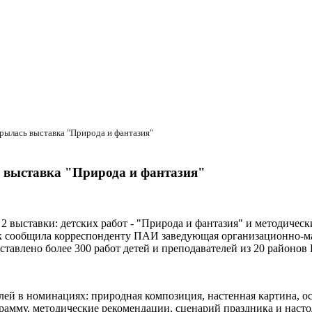
крылась выставка "Природа и фантазия"
ь выставка "Природа и фантазия"
2 выставки: детских работ - "Природа и фантазия" и методическ
Как сообщила корреспонденту ПАИ заведующая организационно-м
ставлено более 300 работ детей и преподавателей из 20 районов
лей в номинациях: природная композиция, настенная картина, о
рамму, методические рекомендации, сценарий праздника и настол