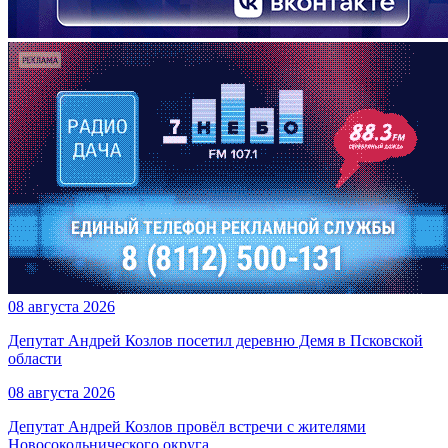
08 августа 2026
Депутат Андрей Козлов посетил деревню Демя в Псковской
области
08 августа 2026
Депутат Андрей Козлов провёл встречи с жителями
Новосокольнического округа