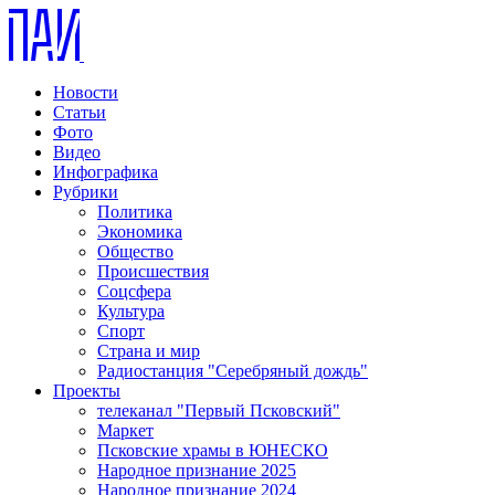
Новости
Статьи
Фото
Видео
Инфографика
Рубрики
Политика
Экономика
Общество
Происшествия
Соцсфера
Культура
Спорт
Страна и мир
Радиостанция "Серебряный дождь"
Проекты
телеканал "Первый Псковский"
Маркет
Псковские храмы в ЮНЕСКО
Народное признание 2025
Народное признание 2024