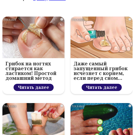
i
i
Грибок на ногтях
Даже самый
стирается как
запущенный грибок
ластиком! Простой
исчезнет с корнем,
домашний метод
если перед сном…
Читать далее
Читать далее
i
i