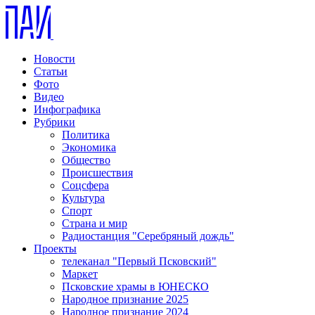
Новости
Статьи
Фото
Видео
Инфографика
Рубрики
Политика
Экономика
Общество
Происшествия
Соцсфера
Культура
Спорт
Страна и мир
Радиостанция "Серебряный дождь"
Проекты
телеканал "Первый Псковский"
Маркет
Псковские храмы в ЮНЕСКО
Народное признание 2025
Народное признание 2024