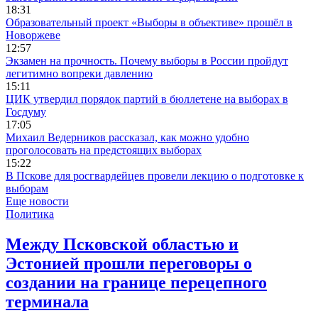
18:31
Образовательный проект «Выборы в объективе» прошёл в
Новоржеве
12:57
Экзамен на прочность. Почему выборы в России пройдут
легитимно вопреки давлению
15:11
ЦИК утвердил порядок партий в бюллетене на выборах в
Госдуму
17:05
Михаил Ведерников рассказал, как можно удобно
проголосовать на предстоящих выборах
15:22
В Пскове для росгвардейцев провели лекцию о подготовке к
выборам
Еще новости
Политика
Между Псковской областью и
Эстонией прошли переговоры о
создании на границе перецепного
терминала