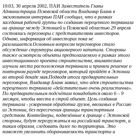
10:03, 30 апреля 2002, ПАИ
Заместитель Главы
Администрации Псковской области Владимир Бланк в
эксклюзивном интервью ПАИ сообщил, что в рамках
заседания рабочей группы по созданию перецепного терминала
на границе между Эстонией и Псковской областью 29 апреля
состоялись переговоры с представителями инвесторов.
Однако, информация об инвесторах пока не
разглашается.Основным вопросом переговоров стало
обсуждение структуры акционерного капитала. Стороны
также осмотрели объекты предполагаемого в рамках этого
инвестиционного проекта строительства, внимательно
изучили места расположения терминала и приняли решение о
повторном раунде переговоров, который пройдёт в Эстонии
во второй декаде мая.Подводя итоги предварительных
переговоров, Владимир Бланк заявил, что идея строительства
перецепного терминала «действительно очень реалистична».
По предварительным подсчётам понадобится около 6 – 9
месяцев, чтобы ввести в строй объект. Цель создания
терминала - ускоренная обработка грузов, ввозимых в Россию
из Эстонии, без пересечения границы транспортным
средством. Контейнеры, подвезённые к границе с Эстонской
стороны, будут перегружаться на российский транспорт, и
таким образом, следовать далее по территории. Это
поможет увеличить оборачиваемость транспорта и