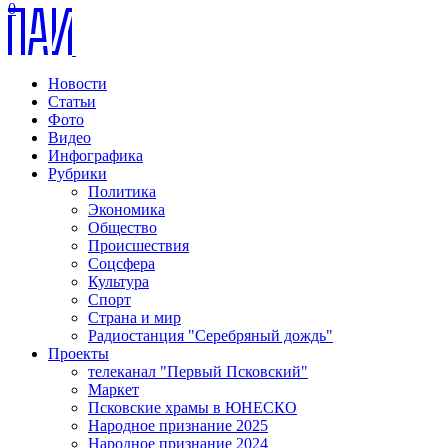
0
Новости
Статьи
Фото
Видео
Инфографика
Рубрики
Политика
Экономика
Общество
Происшествия
Соцсфера
Культура
Спорт
Страна и мир
Радиостанция "Серебряный дождь"
Проекты
телеканал "Первый Псковский"
Маркет
Псковские храмы в ЮНЕСКО
Народное признание 2025
Народное признание 2024