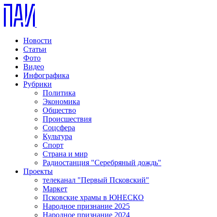
Новости
Статьи
Фото
Видео
Инфографика
Рубрики
Политика
Экономика
Общество
Происшествия
Соцсфера
Культура
Спорт
Страна и мир
Радиостанция "Серебряный дождь"
Проекты
телеканал "Первый Псковский"
Маркет
Псковские храмы в ЮНЕСКО
Народное признание 2025
Народное признание 2024