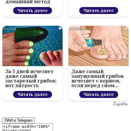
домашний метод
Читать далее
Читать далее
i
i
За 5 дней исчезнет
Даже самый
даже самый
запущенный грибок
застарелый грибок:
исчезнет с корнем,
вот хитрость
если перед сном…
Читать далее
Читать далее
ПАИ в Telegram