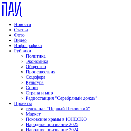
Новости
Статьи
Фото
Видео
Инфографика
Рубрики
Политика
Экономика
Общество
Происшествия
Соцсфера
Культура
Спорт
Страна и мир
Радиостанция "Серебряный дождь"
Проекты
телеканал "Первый Псковский"
Маркет
Псковские храмы в ЮНЕСКО
Народное признание 2025
Народное признание 2024