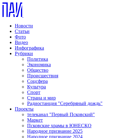
Новости
Статьи
Фото
Видео
Инфографика
Рубрики
Политика
Экономика
Общество
Происшествия
Соцсфера
Культура
Спорт
Страна и мир
Радиостанция "Серебряный дождь"
Проекты
телеканал "Первый Псковский"
Маркет
Псковские храмы в ЮНЕСКО
Народное признание 2025
Народное признание 2024