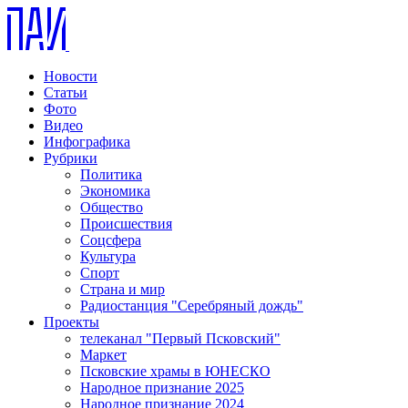
Новости
Статьи
Фото
Видео
Инфографика
Рубрики
Политика
Экономика
Общество
Происшествия
Соцсфера
Культура
Спорт
Страна и мир
Радиостанция "Серебряный дождь"
Проекты
телеканал "Первый Псковский"
Маркет
Псковские храмы в ЮНЕСКО
Народное признание 2025
Народное признание 2024