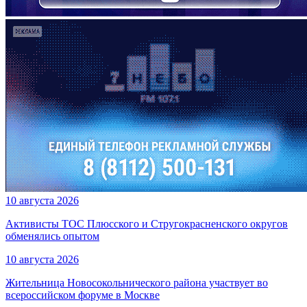
10 августа 2026
Активисты ТОС Плюсского и Стругокрасненского округов
обменялись опытом
10 августа 2026
Жительница Новосокольнического района участвует во
всероссийском форуме в Москве