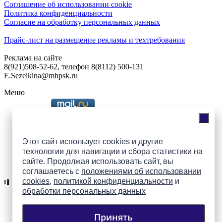
Соглашение об использовании cookie
Политика конфиденциальности
Согласие на обработку персональных данных
Прайс-лист на размещение рекламы и техтребования
Реклама на сайте
8(921)508-52-62, телефон 8(8112) 500-131
E.Sezeikina@mhpsk.ru
Меню
Слушать радио «7 небо» онлайн
Этот сайт использует cookies и другие
технологии для навигации и сбора статистики на
сайте. Продолжая использовать сайт, вы
Подпишись на группы
соглашаетесь с
положениями об использовании
ПАИ в соцсетях!
cookies
,
политикой конфиденциальности
и
обработки персональных данных
Принять