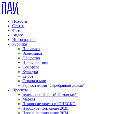
Новости
Статьи
Фото
Видео
Инфографика
Рубрики
Политика
Экономика
Общество
Происшествия
Соцсфера
Культура
Спорт
Страна и мир
Радиостанция "Серебряный дождь"
Проекты
телеканал "Первый Псковский"
Маркет
Псковские храмы в ЮНЕСКО
Народное признание 2025
Народное признание 2024