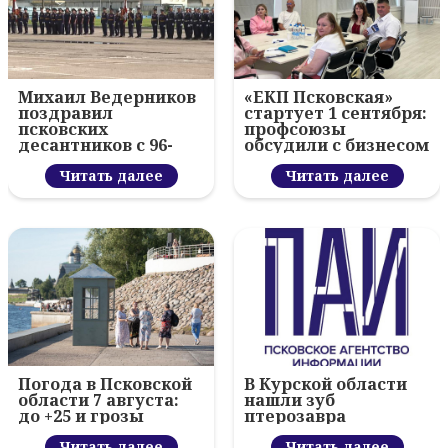
Михаил Ведерников
«ЕКП Псковская»
поздравил
стартует 1 сентября:
псковских
профсоюзы
десантников с 96-
обсудили с бизнесом
летием ВДВ и
новый цифровой
вручил награды
Читать далее
проект
Читать далее
Погода в Псковской
В Курской области
области 7 августа:
нашли зуб
до +25 и грозы
птерозавра
Читать далее
Читать далее