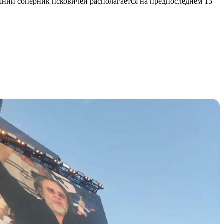
яшний соперник псковичей располагается на предпоследнем 13