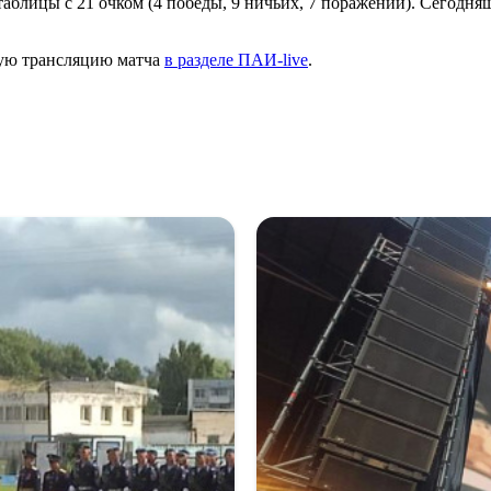
таблицы с 21 очком (4 победы, 9 ничьих, 7 поражений). Сегодн
ямую трансляцию матча
в разделе ПАИ-live
.