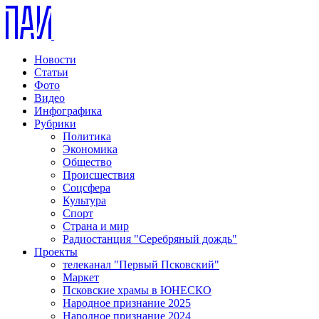
Новости
Статьи
Фото
Видео
Инфографика
Рубрики
Политика
Экономика
Общество
Происшествия
Соцсфера
Культура
Спорт
Страна и мир
Радиостанция "Серебряный дождь"
Проекты
телеканал "Первый Псковский"
Маркет
Псковские храмы в ЮНЕСКО
Народное признание 2025
Народное признание 2024