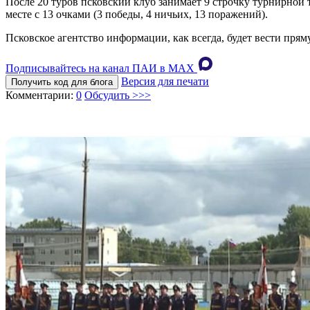
После 20 туров псковский клуб занимает 9 строчку турнирной 
месте с 13 очками (3 победы, 4 ничьих, 13 поражений).
Псковское агентство информации, как всегда, будет вести пр
Подписывайтесь на канал ПАИ в MAХ
Версия для печати
Получить код для блога
Комментарии:
0
Обсудить >>>