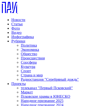
Новости
Статьи
Фото
Видео
Инфографика
Рубрики
Политика
Экономика
Общество
Происшествия
Соцсфера
Культура
Спорт
Страна и мир
Радиостанция "Серебряный дождь"
Проекты
телеканал "Первый Псковский"
Маркет
Псковские храмы в ЮНЕСКО
Народное признание 2025
Народное признание 2024