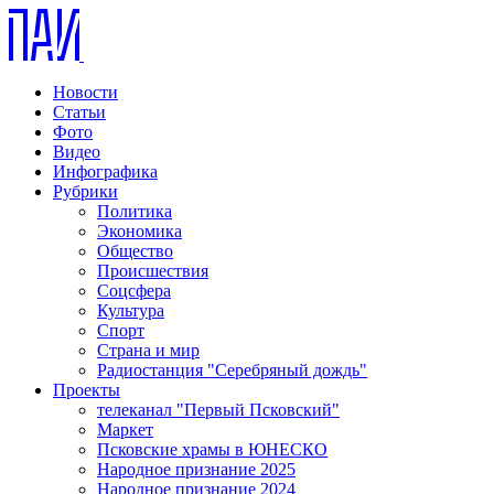
Новости
Статьи
Фото
Видео
Инфографика
Рубрики
Политика
Экономика
Общество
Происшествия
Соцсфера
Культура
Спорт
Страна и мир
Радиостанция "Серебряный дождь"
Проекты
телеканал "Первый Псковский"
Маркет
Псковские храмы в ЮНЕСКО
Народное признание 2025
Народное признание 2024