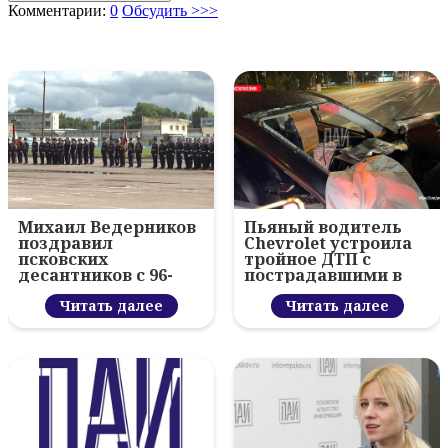
Комментарии:
0
Обсудить >>>
Михаил Ведерников
Пьяный водитель
поздравил
Chevrolet устроила
псковских
тройное ДТП с
десантников с 96-
пострадавшими в
летием ВДВ и
Пскове
вручил награды
Читать далее
Читать далее