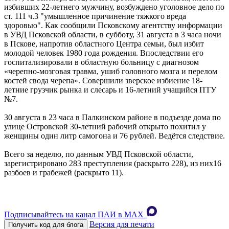
избивших 22-летнего мужчину, возбуждено уголовное дело по
ст. 111 ч.3 "умышленное причинение тяжкого вреда
здоровью". Как сообщили Псковскому агентству информации
в УВД Псковской области, в субботу, 31 августа в 3 часа ночи
в Пскове, напротив областного Центра семьи, был избит
молодой человек 1980 года рождения. Впоследствии его
госпитализировали в областную больницу с диагнозом
«черепно-мозговая травма, ушиб головного мозга и перелом
костей свода черепа». Совершили зверское избиение 18-
летние грузчик рынка и слесарь и 16-летний учащийся ПТУ
№7.
30 августа в 23 часа в Палкинском районе в подъезде дома по
улице Островской 30-летний рабочий открыто похитил у
женщины один литр самогона и 76 рублей. Ведётся следствие.
Всего за неделю, по данным УВД Псковской области,
зарегистрировано 283 преступления (раскрыто 228), из них16
разбоев и грабежей (раскрыто 11).
Подписывайтесь на канал ПАИ в MAХ
Версия для печати
Получить код для блога