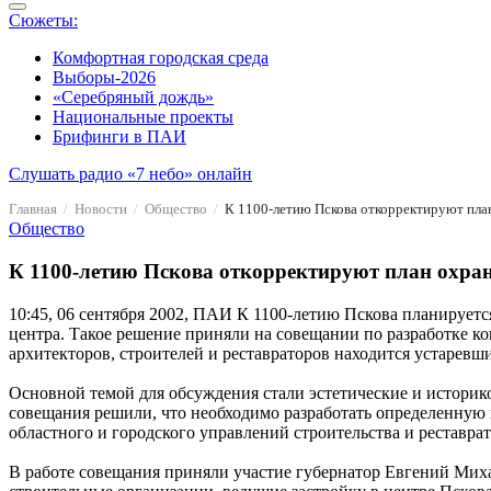
Сюжеты:
Комфортная городская среда
Выборы-2026
«Серебряный дождь»
Национальные проекты
Брифинги в ПАИ
Слушать радио «7 небо» онлайн
Главная
Новости
Общество
К 1100-летию Пскова откорректируют пла
Общество
К 1100-летию Пскова откорректируют план охра
10:45, 06 сентября 2002, ПАИ
К 1100-летию Пскова планируется
центра. Такое решение приняли на совещании по разработке к
архитекторов, строителей и реставраторов находится устарев
Основной темой для обсуждения стали эстетические и историко
совещания решили, что необходимо разработать определенную 
областного и городского управлений строительства и реставра
В работе совещания приняли участие губернатор Евгений Михай