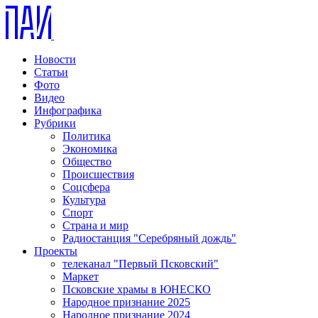
Новости
Статьи
Фото
Видео
Инфографика
Рубрики
Политика
Экономика
Общество
Происшествия
Соцсфера
Культура
Спорт
Страна и мир
Радиостанция "Серебряный дождь"
Проекты
телеканал "Первый Псковский"
Маркет
Псковские храмы в ЮНЕСКО
Народное признание 2025
Народное признание 2024