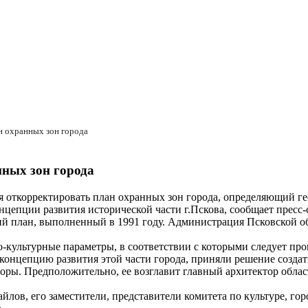
н охранных зон города
нных зон города
 откорректировать план охранных зон города, определяющий ге
онцепции развития исторической части г.Пскова, сообщает пресс
ший план, выполненный в 1991 году. Администрация Псковской о
-культурные параметры, в соответствии с которыми следует про
концепцию развития этой части города, приняли решение созда
торы. Предположительно, ее возглавит главный архитектор обла
лов, его заместители, представители комитета по культуре, гор