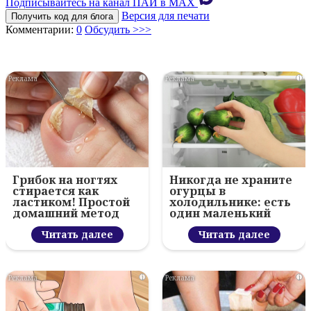
Подписывайтесь на канал ПАИ в MAХ
Версия для печати
Получить код для блога
Комментарии:
0
Обсудить >>>
i
i
Грибок на ногтях
Никогда не храните
стирается как
огурцы в
ластиком! Простой
холодильнике: есть
домашний метод
один маленький
секрет
Читать далее
Читать далее
i
i