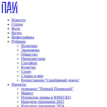
Новости
Статьи
Фото
Видео
Инфографика
Рубрики
Политика
Экономика
Общество
Происшествия
Соцсфера
Культура
Спорт
Страна и мир
Радиостанция "Серебряный дождь"
Проекты
телеканал "Первый Псковский"
Маркет
Псковские храмы в ЮНЕСКО
Народное признание 2025
Народное признание 2024