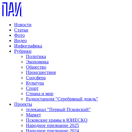
Новости
Статьи
Фото
Видео
Инфографика
Рубрики
Политика
Экономика
Общество
Происшествия
Соцсфера
Культура
Спорт
Страна и мир
Радиостанция "Серебряный дождь"
Проекты
телеканал "Первый Псковский"
Маркет
Псковские храмы в ЮНЕСКО
Народное признание 2025
Народное признание 2024