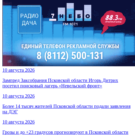
10 августа 2026
Зампред Заксобрания Псковской области Игорь Дитрих
посетил поисковый лагерь «Невельский фронт»
10 августа 2026
Более 14 тысяч жителей Псковской области подали заявления
на ДЭГ
10 августа 2026
Грозы и до +23 градусов прогнозируют в Псковской области