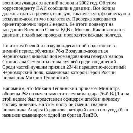
военнослужащих за летний период и 2002 год. Об этом
корреспонденту ПАИ сообщили в дивизии. Все бойцы
должны сдать строевую, огневую, тактическую, физическую и
воздушно-десантную подготовку. Проверка завершится
ориентировочно через 2 недели. Ее итоги подведут на
заседании Военного Совета ВДВ в Москве. Как пояснили в
дивизии, подобные проверки проводятся каждые полгода.
По итогам боевой и воздушно-десантной подготовки за
зимний период обучения, 76-я Воздушно-десантная
Черниговская дивизия под командованием генерал-майора
Станислава Семенюты стала лучшей среди соединений.
Среди частей лучшим признан 234-й парашютно-десантный
Черноморский полк, командовал которой Герой России
полковник Михаил Теплинский.
Напомним, что Михаил Теплинский приказом Министра
обороны РФ назначен заместителем командира 76-й ВДД и на
этой неделе был представлен офицерам штаба и личному
составу дивизии. На этом посту он сменил гвардии
полковника Андрея Сердюкова, который около полугода был
назначен командиром одной из бригад ЛенВО.