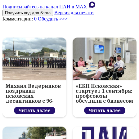
Подписывайтесь на канал ПАИ в MAХ
Версия для печати
Получить код для блога
Комментарии:
0
Обсудить >>>
Михаил Ведерников
«ЕКП Псковская»
поздравил
стартует 1 сентября:
псковских
профсоюзы
десантников с 96-
обсудили с бизнесом
летием ВДВ и
новый цифровой
вручил награды
Читать далее
проект
Читать далее