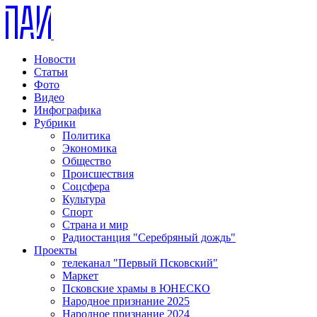
Новости
Статьи
Фото
Видео
Инфографика
Рубрики
Политика
Экономика
Общество
Происшествия
Соцсфера
Культура
Спорт
Страна и мир
Радиостанция "Серебряный дождь"
Проекты
телеканал "Первый Псковский"
Маркет
Псковские храмы в ЮНЕСКО
Народное признание 2025
Народное признание 2024