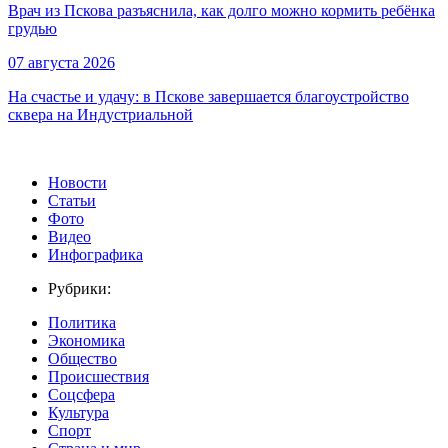
Врач из Пскова разъяснила, как долго можно кормить ребёнка
грудью
07 августа 2026
На счастье и удачу: в Пскове завершается благоустройство
сквера на Индустриальной
Новости
Статьи
Фото
Видео
Инфографика
Рубрики:
Политика
Экономика
Общество
Происшествия
Соцсфера
Культура
Спорт