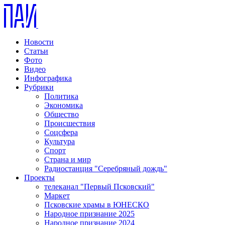
Новости
Статьи
Фото
Видео
Инфографика
Рубрики
Политика
Экономика
Общество
Происшествия
Соцсфера
Культура
Спорт
Страна и мир
Радиостанция "Серебряный дождь"
Проекты
телеканал "Первый Псковский"
Маркет
Псковские храмы в ЮНЕСКО
Народное признание 2025
Народное признание 2024