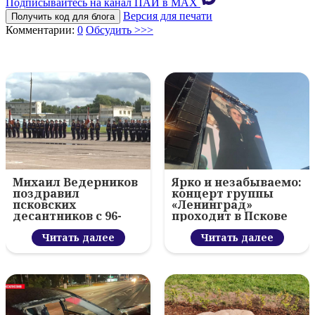
Подписывайтесь на канал ПАИ в MAХ
Версия для печати
Получить код для блога
Комментарии:
0
Обсудить >>>
Михаил Ведерников
Ярко и незабываемо:
поздравил
концерт группы
псковских
«Ленинград»
десантников с 96-
проходит в Пскове
летием ВДВ и
вручил награды
Читать далее
Читать далее