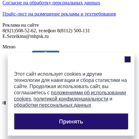
Согласие на обработку персональных данных
Прайс-лист на размещение рекламы и техтребования
Реклама на сайте
8(921)508-52-62, телефон 8(8112) 500-131
E.Sezeikina@mhpsk.ru
Меню
Слушать радио «7 небо» онлайн
Этот сайт использует cookies и другие
технологии для навигации и сбора статистики на
сайте. Продолжая использовать сайт, вы
Подпишись на группы
соглашаетесь с
положениями об использовании
ПАИ в соцсетях!
cookies
,
политикой конфиденциальности
и
обработки персональных данных
Принять