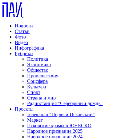
Новости
Статьи
Фото
Видео
Инфографика
Рубрики
Политика
Экономика
Общество
Происшествия
Соцсфера
Культура
Спорт
Страна и мир
Радиостанция "Серебряный дождь"
Проекты
телеканал "Первый Псковский"
Маркет
Псковские храмы в ЮНЕСКО
Народное признание 2025
Народное признание 2024