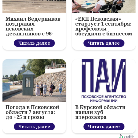
Михаил Ведерников
«ЕКП Псковская»
поздравил
стартует 1 сентября:
псковских
профсоюзы
десантников с 96-
обсудили с бизнесом
летием ВДВ и
новый цифровой
вручил награды
Читать далее
проект
Читать далее
Погода в Псковской
В Курской области
области 7 августа:
нашли зуб
до +25 и грозы
птерозавра
Читать далее
Читать далее