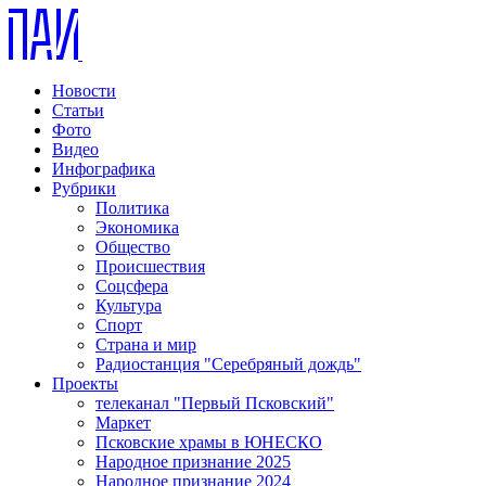
Новости
Статьи
Фото
Видео
Инфографика
Рубрики
Политика
Экономика
Общество
Происшествия
Соцсфера
Культура
Спорт
Страна и мир
Радиостанция "Серебряный дождь"
Проекты
телеканал "Первый Псковский"
Маркет
Псковские храмы в ЮНЕСКО
Народное признание 2025
Народное признание 2024