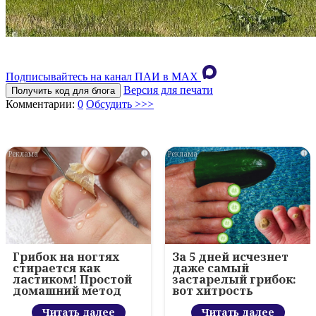
Подписывайтесь на канал ПАИ в MAХ
Версия для печати
Получить код для блога
Комментарии:
0
Обсудить >>>
i
i
Грибок на ногтях
За 5 дней исчезнет
стирается как
даже самый
ластиком! Простой
застарелый грибок:
домашний метод
вот хитрость
Читать далее
Читать далее