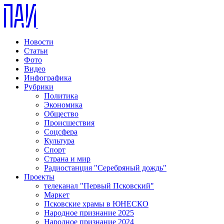
Новости
Статьи
Фото
Видео
Инфографика
Рубрики
Политика
Экономика
Общество
Происшествия
Соцсфера
Культура
Спорт
Страна и мир
Радиостанция "Серебряный дождь"
Проекты
телеканал "Первый Псковский"
Маркет
Псковские храмы в ЮНЕСКО
Народное признание 2025
Народное признание 2024