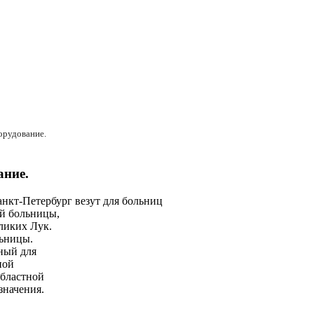
орудование.
ание.
нкт-Петербург везут для больниц
ой больницы,
ликих Лук.
льницы.
ный для
ной
областной
значения.