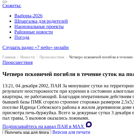
Сюжеты:
Выборы-2026
Шпаргалка для родителей
Национальные проекты
Районные новости
Погода
Слушать радио «7 небо» онлайн
Главная
Новости
Происшествия
Четверо псковичей погибли в течение
Происшествия
Четверо псковичей погибли в течение суток на п
13:21, 04 декабря 2002, ПАИ
За минувшие сутки на территории
результате неосторожности при курении в состоянии алкоголь
квартиры, не работающий. Благодаря оперативным действиям 
бывшей базы ПМК сгорело строение сторожки размером 2,5х5,
поселке Идрица Себежского района в жилом деревянном доме в
присмотра печь-буржуйка. Всего за дежурные сутки 3 декабря 
пал травы, 5 вызовов оказались ложными.
Подписывайтесь на канал ПАИ в MAХ
Версия для печати
Получить код для блога