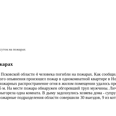
 суток на пожарах
ожарах
 Псковской области 4 человека погибли на пожарах. Как сообщ
ного опьянения произошел пожар в однокомнатной квартире в Но
пожарных распространение огня в жилом помещении удалось пре
5 м. На месте пожара обнаружен обгоревший труп мужчины. Ли
ыгорела одна комната. В дыму задохнулись хозяева дома - суп
пожарные подразделения области совершили 30 выездов, 9 из кот