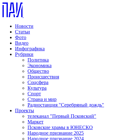
Новости
Статьи
Фото
Видео
Инфографика
Рубрики
Политика
Экономика
Общество
Происшествия
Соцсфера
Культура
Спорт
Страна и мир
Радиостанция "Серебряный дождь"
Проекты
телеканал "Первый Псковский"
Маркет
Псковские храмы в ЮНЕСКО
Народное признание 2025
Народное признание 2024