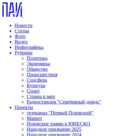
Новости
Статьи
Фото
Видео
Инфографика
Рубрики
Политика
Экономика
Общество
Происшествия
Соцсфера
Культура
Спорт
Страна и мир
Радиостанция "Серебряный дождь"
Проекты
телеканал "Первый Псковский"
Маркет
Псковские храмы в ЮНЕСКО
Народное признание 2025
Народное признание 2024