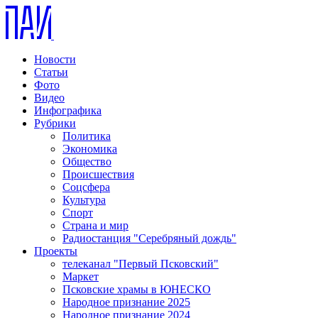
Новости
Статьи
Фото
Видео
Инфографика
Рубрики
Политика
Экономика
Общество
Происшествия
Соцсфера
Культура
Спорт
Страна и мир
Радиостанция "Серебряный дождь"
Проекты
телеканал "Первый Псковский"
Маркет
Псковские храмы в ЮНЕСКО
Народное признание 2025
Народное признание 2024