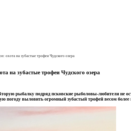
н: охота на зубастые трофеи Чудского озера
ота на зубастые трофеи Чудского озера
. Вторую рыбалку подряд псковские рыболовы-любители не о
вую погоду выловить огромный зубастый трофей весом более