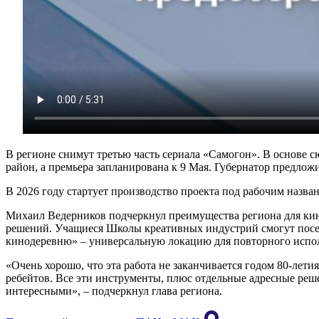
В регионе снимут третью часть сериала «Самогон». В основе 
район, а премьера запланирована к 9 Мая. Губернатор предло
В 2026 году стартует производство проекта под рабочим назва
Михаил Ведерников подчеркнул преимущества региона для кине
решений. Учащиеся Школы креативных индустрий смогут посет
кинодеревню» – универсальную локацию для повторного испол
«Очень хорошо, что эта работа не заканчивается годом 80-лети
ребейтов. Все эти инструменты, плюс отдельные адресные реше
интересными», – подчеркнул глава региона.