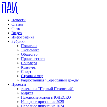
Новости
Статьи
Фото
Видео
Инфографика
Рубрики
Политика
Экономика
Общество
Происшествия
Соцсфера
Культура
Спорт
Страна и мир
Радиостанция "Серебряный дождь"
Проекты
телеканал "Первый Псковский"
Маркет
Псковские храмы в ЮНЕСКО
Народное признание 2025
Народное признание 2024