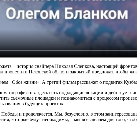
сюжета – история снайпера Николая Слепкова, настоящей фронт
жил провести в Псковской области закрытый предпоказ, чтобы ж
нием «Обоз жизни». А третий фильм расскажет о подвигах Кузба
матографистов: здесь есть подходящие локации и действует сис
ить съёмочные площадки и познакомиться с процессом производ
ьзования в будущих проектах.
я Победы и продолжается. Мы, безусловно, в этом заинтересован
ния, которые будут необходимы, – мы всё сделаем для того, чт