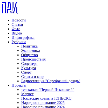
Новости
Статьи
Фото
Видео
Инфографика
Рубрики
Политика
Экономика
Общество
Происшествия
Соцсфера
Культура
Спорт
Страна и мир
Радиостанция "Серебряный дождь"
Проекты
телеканал "Первый Псковский"
Маркет
Псковские храмы в ЮНЕСКО
Народное признание 2025
Народное признание 2024