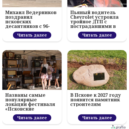
Михаил Ведерников
Пьяный водитель
поздравил
Chevrolet устроила
псковских
тройное ДТП с
десантников с 96-
пострадавшими в
летием ВДВ и
Пскове
вручил награды
Читать далее
Читать далее
Названы самые
В Пскове к 2027 году
популярные
появится памятник
локации фестиваля
строителям
«Псковские
каникулы»
Читать далее
Читать далее