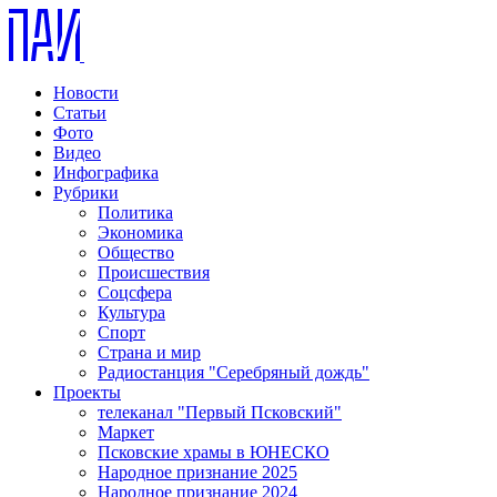
Новости
Статьи
Фото
Видео
Инфографика
Рубрики
Политика
Экономика
Общество
Происшествия
Соцсфера
Культура
Спорт
Страна и мир
Радиостанция "Серебряный дождь"
Проекты
телеканал "Первый Псковский"
Маркет
Псковские храмы в ЮНЕСКО
Народное признание 2025
Народное признание 2024