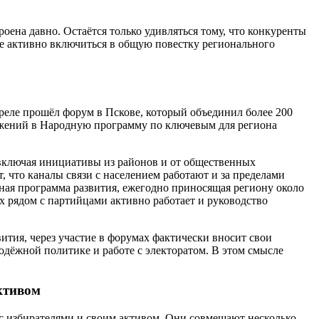
роена давно. Остаётся только удивляться тому, что конкуренты
же активно включиться в общую повестку регионального
преле прошёл форум в Пскове, который объединил более 200
ложений в Народную программу по ключевым для региона
, включая инициативы из районов и от общественных
, что каналы связи с населением работают и за пределами
ная программа развития, ежегодно приносящая региону около
 рядом с партийцами активно работает и руководство
ития, через участие в форумах фактически вносит свои
дёжной политике и работе с электоратом. В этом смысле
ктивом
с избирателями и своим активом. Они совмещают несколько