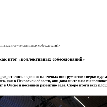
мма как итог «коллективных собеседований»
как итог «коллективных собеседований»
ревратились в один из ключевых инструментов сверки курса
ого, как в Псковской области, они дополнительно выполняю
т в Омске и посвящён развитию села. Скоро итоги всех площ