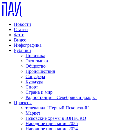
Новости
Статьи
Фото
Видео
Инфографика
Рубрики
Политика
Экономика
Общество
Происшествия
Соцсфера
Культура
Спорт
Страна и мир
Радиостанция "Серебряный дождь"
Проекты
телеканал "Первый Псковский"
Маркет
Псковские храмы в ЮНЕСКО
Народное признание 2025
Народное признание 2024