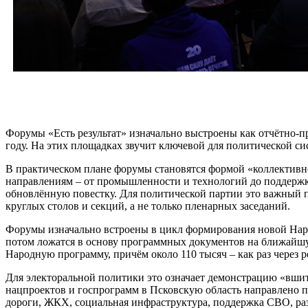
Форумы «Есть результат» изначально выстроены как отчётно-
году. На этих площадках звучит ключевой для политической сис
В практическом плане форумы становятся формой «коллективно
направлениям – от промышленности и технологий до поддержк
обновлённую повестку. Для политической партии это важный пе
круглых столов и секций, а не только пленарных заседаний.
Форумы изначально встроены в цикл формирования новой Наро
потом ложатся в основу программных документов на ближайшу
Народную программу, причём около 110 тысяч – как раз через
Для электоральной политики это означает демонстрацию «вшито
нацпроектов и госпрограмм в Псковскую область направлено п
дороги, ЖКХ, социальная инфраструктура, поддержка СВО, разв