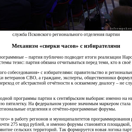
служба Псковского регионального отделения партии
Механизм «сверки часов» с избирателями
программные – партия публично подводит итоги реализации Наро
темы тезис: партия обязана отчитываться перед теми, кто в своё 
го собеседования» с избирателями: правительство и региональ
и ветеранов СВО, а граждане, эксперты, общественники форму
реход от абстрактной отчётности к осязаемому диалогу – не сл
дной программы партии к сентябрьским выборам: именно на ни
ю пятилетку. На федеральном уровне значимым маркером стала 
 региональные отделения и отчётно-программные форумы.
го» в работу регионов и муниципалитетов программирования раб
очти 275 млрд рублей, и именно форумы становятся площадкой, 
итие сельских территорий. Так формируется новая логика парти