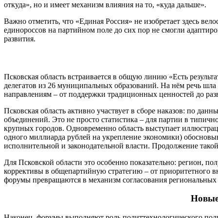
откуда», но и имеет механизм влияния на то, «куда дальше».
Важно отметить, что «Единая Россия» не изобретает здесь вело
единороссов на партийном поле до сих пор не смогли адаптиро
развития.
Псковская область встраивается в общую линию «Есть результ
делегатов из 26 муниципальных образований. На нём речь шл
направлениям – от поддержки традиционных ценностей до раз
Псковская область активно участвует в сборе наказов: по дан
объединений. Это не просто статистика – для партии в типично
крупных городов. Одновременно область выступает иллюстрац
одного миллиарда рублей на укрепление экономики) обосновыв
исполнительной и законодательной власти. Продолжение такой
Для Псковской области это особенно показательно: регион, по
коррективы в общепартийную стратегию – от приоритетного вн
форумы превращаются в механизм согласования региональных 
Новые
Наконец, форумы выполняют роль политтехнологического поли