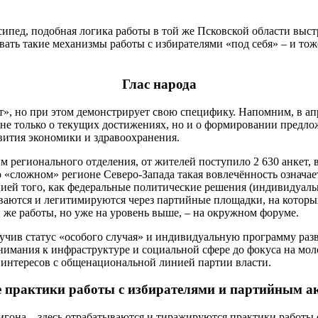
сипед, подобная логика работы в той же Псковской области выст
вать такие механизмы работы с избирателями «под себя» – и то
Глас народа
ат», но при этом демонстрирует свою специфику. Напомним, в а
а не только о текущих достижениях, но и о формировании пред
вития экономики и здравоохранения.
ным регионального отделения, от жителей поступило 2 630 анкет
 «сложном» регионе Северо-Запада такая вовлечённость означает
ией того, как федеральные политические решения (индивидуаль
аются и легитимируются через партийные площадки, на которых
 же работы, но уже на уровень выше, – на окружном форуме.
лучив статус «особого случая» и индивидуальную программу разв
имания к инфраструктуре и социальной сфере до фокуса на моло
интересов с общенациональной линией партии власти.
 практики работы с избирателями и партийным а
гона – здесь отрабатываются и тиражируются практики работы 