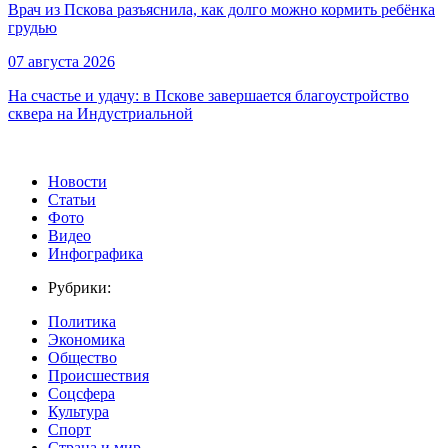
Врач из Пскова разъяснила, как долго можно кормить ребёнка
грудью
07 августа 2026
На счастье и удачу: в Пскове завершается благоустройство
сквера на Индустриальной
Новости
Статьи
Фото
Видео
Инфографика
Рубрики:
Политика
Экономика
Общество
Происшествия
Соцсфера
Культура
Спорт
Страна и мир