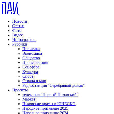
Новости
Статьи
Фото
Видео
Инфографика
Рубрики
Политика
Экономика
Общество
Происшествия
Соцсфера
Культура
Спорт
Страна и мир
Радиостанция "Серебряный дождь"
Проекты
телеканал "Первый Псковский"
Маркет
Псковские храмы в ЮНЕСКО
Народное признание 2025
Народное признание 2024