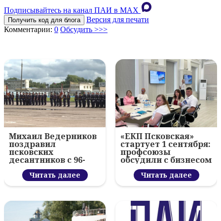
Подписывайтесь на канал ПАИ в MAХ
Версия для печати
Получить код для блога
Комментарии:
0
Обсудить >>>
Михаил Ведерников
«ЕКП Псковская»
поздравил
стартует 1 сентября:
псковских
профсоюзы
десантников с 96-
обсудили с бизнесом
летием ВДВ и
новый цифровой
вручил награды
Читать далее
проект
Читать далее