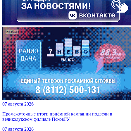
07 августа 2026
Промежуточные итоги приёмной кампании подвели в
великолукском филиале ПсковГУ
07 августа 2026