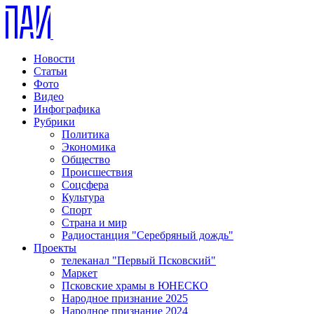
Новости
Статьи
Фото
Видео
Инфографика
Рубрики
Политика
Экономика
Общество
Происшествия
Соцсфера
Культура
Спорт
Страна и мир
Радиостанция "Серебряный дождь"
Проекты
телеканал "Первый Псковский"
Маркет
Псковские храмы в ЮНЕСКО
Народное признание 2025
Народное признание 2024