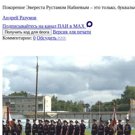
Покорение Эвереста Рустамом Набиевым – это только, буквально
Андрей Разумов
Подписывайтесь на канал ПАИ в MAХ
Версия для печати
Получить код для блога
Комментарии:
0
Обсудить >>>