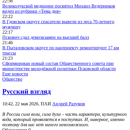
22:56
Великолукской медицине посвятил Михаил Ведерников
видео из рубрики «Тема дня»
22:22
В Гдовском округе спасатели вывели из леса 70-летнего
мужчину
22:17
Пскович сдал демоэкзамен на высший балл
21:46
В Пыталовском округе по нацпроекту ремонтируют 17 км
трассы
21:23
Сформирован новый состав Общественного совета при
министерстве молодёжной политики Псковской области
Еще новости
Общество
Русский взгляд
10:42, 22 мая 2026, ПАИ
Андрей Разумов
В России сила воли, сила духа – часть характера, культурного
кода, который проявляется в поступках. И, наверное, именно
поэтому для нас нет ничего невозможного.
Обсуждение
0