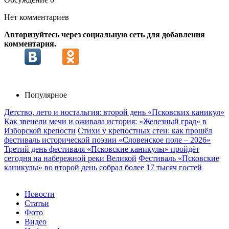
Нет комментариев
Авторизуйтесь через социальную сеть для добавления
комментария.
Популярное
Детство, лето и ностальгия: второй день «Псковских каникул»
Как звенели мечи и оживала история: «Железный град» в
Изборской крепости
Стихи у крепостных стен: как прошёл
фестиваль исторической поэзии «Словенское поле – 2026»
Третий день фестиваля «Псковские каникулы» пройдёт
сегодня на набережной реки Великой
Фестиваль «Псковские
каникулы» во второй день собрал более 17 тысяч гостей
Новости
Статьи
Фото
Видео