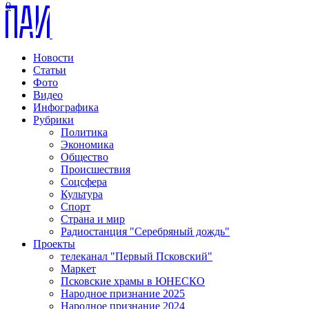
0
Новости
Статьи
Фото
Видео
Инфографика
Рубрики
Политика
Экономика
Общество
Происшествия
Соцсфера
Культура
Спорт
Страна и мир
Радиостанция "Серебряный дождь"
Проекты
телеканал "Первый Псковский"
Маркет
Псковские храмы в ЮНЕСКО
Народное признание 2025
Народное признание 2024