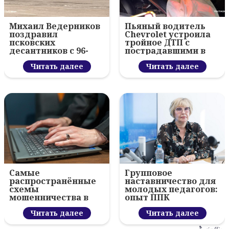
Михаил Ведерников
Пьяный водитель
поздравил
Chevrolet устроила
псковских
тройное ДТП с
десантников с 96-
пострадавшими в
летием ВДВ и
Пскове
вручил награды
Читать далее
Читать далее
Самые
Групповое
распространённые
наставничество для
схемы
молодых педагогов:
мошенничества в
опыт ППК
Псковской области
назвали в полиции
Читать далее
Читать далее