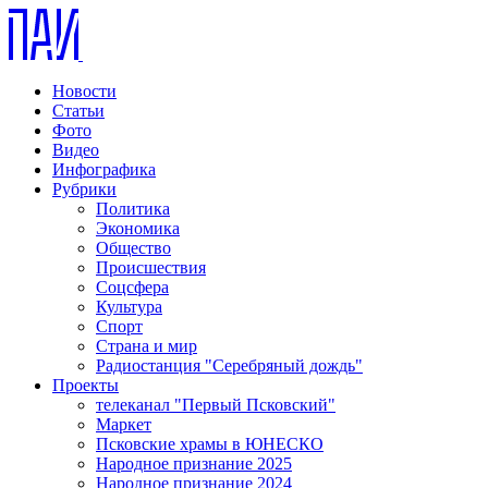
Новости
Статьи
Фото
Видео
Инфографика
Рубрики
Политика
Экономика
Общество
Происшествия
Соцсфера
Культура
Спорт
Страна и мир
Радиостанция "Серебряный дождь"
Проекты
телеканал "Первый Псковский"
Маркет
Псковские храмы в ЮНЕСКО
Народное признание 2025
Народное признание 2024