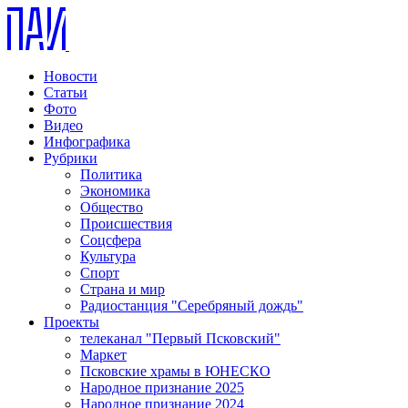
Новости
Статьи
Фото
Видео
Инфографика
Рубрики
Политика
Экономика
Общество
Происшествия
Соцсфера
Культура
Спорт
Страна и мир
Радиостанция "Серебряный дождь"
Проекты
телеканал "Первый Псковский"
Маркет
Псковские храмы в ЮНЕСКО
Народное признание 2025
Народное признание 2024