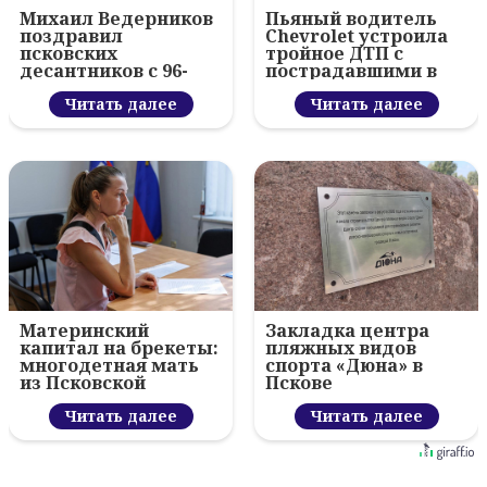
Михаил Ведерников
Пьяный водитель
поздравил
Chevrolet устроила
псковских
тройное ДТП с
десантников с 96-
пострадавшими в
летием ВДВ и
Пскове
вручил награды
Читать далее
Читать далее
Материнский
Закладка центра
капитал на брекеты:
пляжных видов
многодетная мать
спорта «Дюна» в
из Псковской
Пскове
области попросила
расширить
Читать далее
Читать далее
возможности