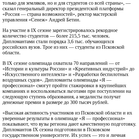
только для земляков, но и для студентов со всей страны», —
сказал генеральный директор президентской платформы
«Россия — страна возможностей», ректор мастерской
управления «Сенеж» Андрей Бетин.
На участие в IX сезоне зарегистрировалось рекордное
количество студентов — более 215,5 тыс. человек.
Дипломантами стали порядка 3,6 тыс. обучающихся
российских вузов. Трое из них — студенты из Псковской
области.
В IX сезоне олимпиада охватила 70 направлений — от
«Истории и культуры России» и «Креативных индустрий» до
«Искусственного интеллекта» и «Разработки беспилотных
воздушных судов». Дипломанты олимпиады «Я —
профессионал» смогут пройти стажировки в крупнейших
компаниях и воспользоваться льготами при поступлении на
следующую ступень образования, а медалисты получат
денежные премии в размере до 300 тысяч рублей.
«Высокая активность участников из Псковской области и их
уверенные результаты в олимпиаде «Я — профессионал»
показывают, что вузы региона дают качественную подготовку.
Дипломантов IX сезона подготовили в Псковском
государственном университете. Их успех — это и личная