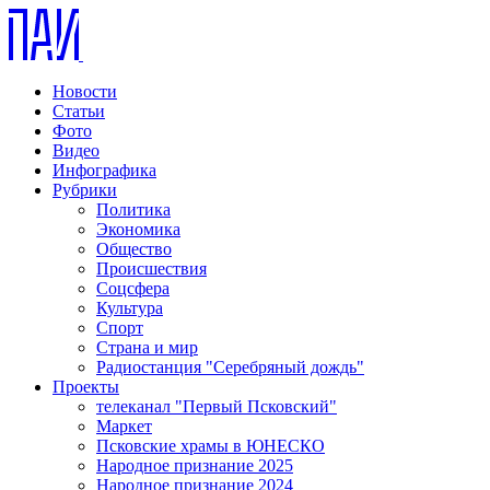
Новости
Статьи
Фото
Видео
Инфографика
Рубрики
Политика
Экономика
Общество
Происшествия
Соцсфера
Культура
Спорт
Страна и мир
Радиостанция "Серебряный дождь"
Проекты
телеканал "Первый Псковский"
Маркет
Псковские храмы в ЮНЕСКО
Народное признание 2025
Народное признание 2024