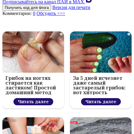
Подписывайтесь на канал ПАИ в MAХ
Версия для печати
Получить код для блога
Комментарии:
0
Обсудить >>>
i
i
Грибок на ногтях
За 5 дней исчезнет
стирается как
даже самый
ластиком! Простой
застарелый грибок:
домашний метод
вот хитрость
Читать далее
Читать далее
i