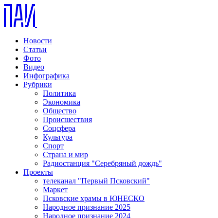
Новости
Статьи
Фото
Видео
Инфографика
Рубрики
Политика
Экономика
Общество
Происшествия
Соцсфера
Культура
Спорт
Страна и мир
Радиостанция "Серебряный дождь"
Проекты
телеканал "Первый Псковский"
Маркет
Псковские храмы в ЮНЕСКО
Народное признание 2025
Народное признание 2024