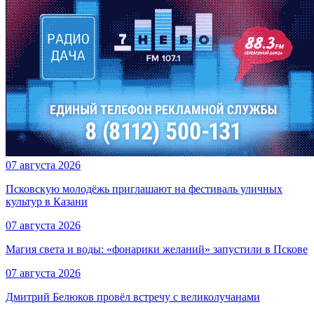
07 августа 2026
Псковскую молодёжь приглашают на фестиваль уличных
культур в Казани
07 августа 2026
Магия света и воды: «фонарики желаний» запустили в Пскове
07 августа 2026
Дмитрий Белюков провёл встречу с великолучанами