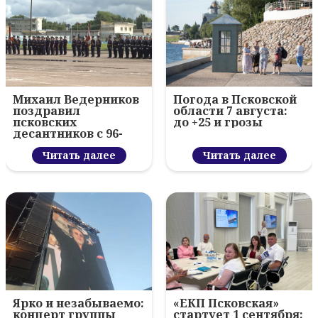
Михаил Ведерников
Погода в Псковской
поздравил
области 7 августа:
псковских
до +25 и грозы
десантников с 96-
летием ВДВ и
вручил награды
Читать далее
Читать далее
Ярко и незабываемо:
«ЕКП Псковская»
концерт группы
стартует 1 сентября: