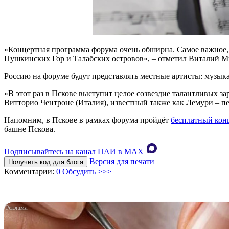
«Концертная программа форума очень обширна. Самое важное,
Пушкинских Гор и Талабских островов», – отметил Виталий М
Россию на форуме будут представлять местные артисты: музык
«В этот раз в Пскове выступит целое созвездие талантливых з
Витторио Чентроне (Италия), известный также как Лемури – пев
Напомним, в Пскове в рамках форума пройдёт
бесплатный кон
башне Пскова.
Подписывайтесь на канал ПАИ в MAХ
Версия для печати
Получить код для блога
Комментарии:
0
Обсудить >>>