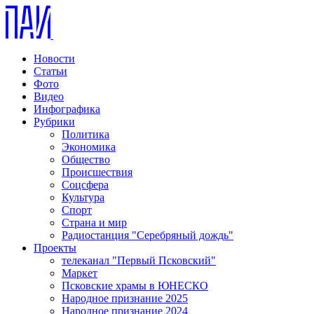
Новости
Статьи
Фото
Видео
Инфографика
Рубрики
Политика
Экономика
Общество
Происшествия
Соцсфера
Культура
Спорт
Страна и мир
Радиостанция "Серебряный дождь"
Проекты
телеканал "Первый Псковский"
Маркет
Псковские храмы в ЮНЕСКО
Народное признание 2025
Народное признание 2024