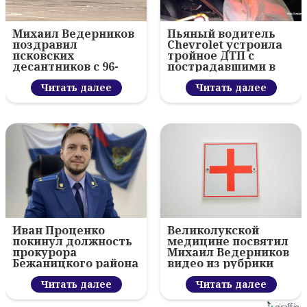
Михаил Ведерников
Пьяный водитель
поздравил
Chevrolet устроила
псковских
тройное ДТП с
десантников с 96-
пострадавшими в
летием ВДВ и
Пскове
вручил награды
Читать далее
Читать далее
Иван Проценко
Великолукской
покинул должность
медицине посвятил
прокурора
Михаил Ведерников
Бежаницкого района
видео из рубрики
«Тема дня»
Читать далее
Читать далее