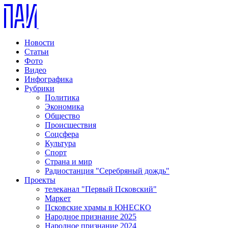
Новости
Статьи
Фото
Видео
Инфографика
Рубрики
Политика
Экономика
Общество
Происшествия
Соцсфера
Культура
Спорт
Страна и мир
Радиостанция "Серебряный дождь"
Проекты
телеканал "Первый Псковский"
Маркет
Псковские храмы в ЮНЕСКО
Народное признание 2025
Народное признание 2024