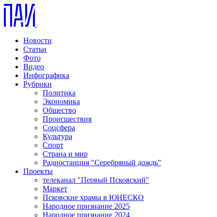
Новости
Статьи
Фото
Видео
Инфографика
Рубрики
Политика
Экономика
Общество
Происшествия
Соцсфера
Культура
Спорт
Страна и мир
Радиостанция "Серебряный дождь"
Проекты
телеканал "Первый Псковский"
Маркет
Псковские храмы в ЮНЕСКО
Народное признание 2025
Народное признание 2024