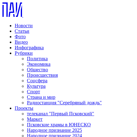
Новости
Статьи
Фото
Видео
Инфографика
Рубрики
Политика
Экономика
Общество
Происшествия
Соцсфера
Культура
Спорт
Страна и мир
Радиостанция "Серебряный дождь"
Проекты
телеканал "Первый Псковский"
Маркет
Псковские храмы в ЮНЕСКО
Народное признание 2025
Народное признание 2024