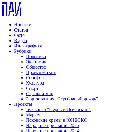
Новости
Статьи
Фото
Видео
Инфографика
Рубрики
Политика
Экономика
Общество
Происшествия
Соцсфера
Культура
Спорт
Страна и мир
Радиостанция "Серебряный дождь"
Проекты
телеканал "Первый Псковский"
Маркет
Псковские храмы в ЮНЕСКО
Народное признание 2025
Народное признание 2024