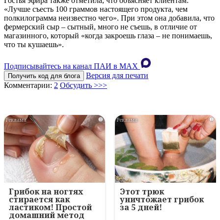
Гостья эфира также отметила, что объясняет клиентам:
«Лучше съесть 100 граммов настоящего продукта, чем
полкилограмма неизвестно чего». При этом она добавила, что
фермерский сыр – сытный, много не съешь, в отличие от
магазинного, который «когда закроешь глаза – не понимаешь,
что ты кушаешь».
Подписывайтесь на канал ПАИ в MAХ
Версия для печати
Получить код для блога
Комментарии:
2
Обсудить >>>
i
i
Грибок на ногтях
Этот трюк
стирается как
уничтожает грибок
ластиком! Простой
за 5 дней!
домашний метод