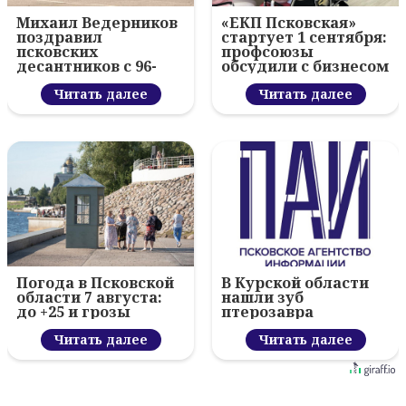
Михаил Ведерников
«ЕКП Псковская»
поздравил
стартует 1 сентября:
псковских
профсоюзы
десантников с 96-
обсудили с бизнесом
летием ВДВ и
новый цифровой
вручил награды
Читать далее
проект
Читать далее
Погода в Псковской
В Курской области
области 7 августа:
нашли зуб
до +25 и грозы
птерозавра
Читать далее
Читать далее