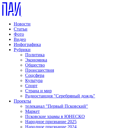
Новости
Статьи
Фото
Видео
Инфографика
Рубрики
Политика
Экономика
Общество
Происшествия
Соцсфера
Культура
Спорт
Страна и мир
Радиостанция "Серебряный дождь"
Проекты
телеканал "Первый Псковский"
Маркет
Псковские храмы в ЮНЕСКО
Народное признание 2025
Народное признание 2024