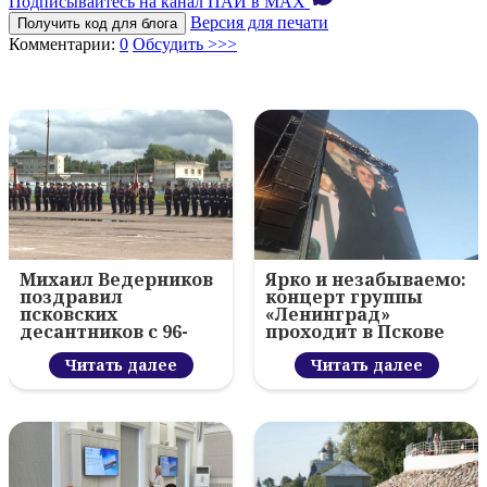
Подписывайтесь на канал ПАИ в MAХ
Версия для печати
Получить код для блога
Комментарии:
0
Обсудить >>>
Михаил Ведерников
Ярко и незабываемо:
поздравил
концерт группы
псковских
«Ленинград»
десантников с 96-
проходит в Пскове
летием ВДВ и
вручил награды
Читать далее
Читать далее