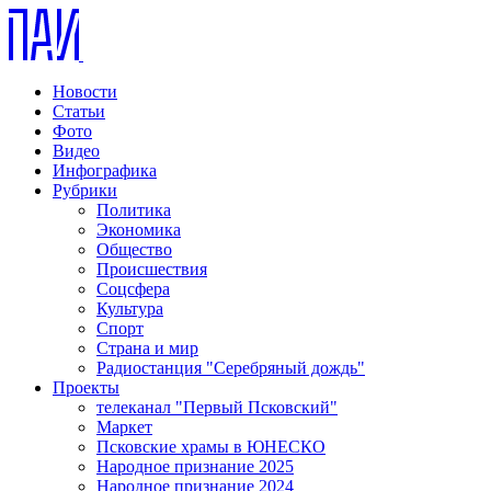
Новости
Статьи
Фото
Видео
Инфографика
Рубрики
Политика
Экономика
Общество
Происшествия
Соцсфера
Культура
Спорт
Страна и мир
Радиостанция "Серебряный дождь"
Проекты
телеканал "Первый Псковский"
Маркет
Псковские храмы в ЮНЕСКО
Народное признание 2025
Народное признание 2024