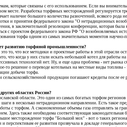
емам, которые связаны с его использованием. Если вы внимател
вом месте. Разработка торфяных месторождений регулируется тр
начает наличие большого количества разночтений, всякого рода 
аботки и принятия федерального закона "О нетрадиционных возо
чтения, в заключительной резолюции конференции, которая была
ться с проектом федерального закона РФ "О возобновляемых ист
ьзования торфа одним из самых значительных моментов научно-
шает развитию торфяной промышленности?
 это то, что все методики и проектные работы в этой отрасли ос
то, что когда у них стали искать небольшой котел для работы на
ссивных технологий нет. Ну, и еще одна проблема - нет рынка сб
ое-то решение о переводе котельных на местные виды топлива - 
тации добычи торфа.
тели сельскохозяйственной продукции погашают кредиты после ее
 других областях России?
лавской области. Это один из самых богатых торфом регионов 
е шаги в несколько нетрадиционном направлении. Есть такое пре
боты с торфом. А сэкономленные объемы газа отправлять за гран
нем. Здесь также необходима соответствующая законодательная б
ьшое месторождение торфа "Большой мох" - вот о таких региона
 перспективам ее развития прозвучала в докладе генерального