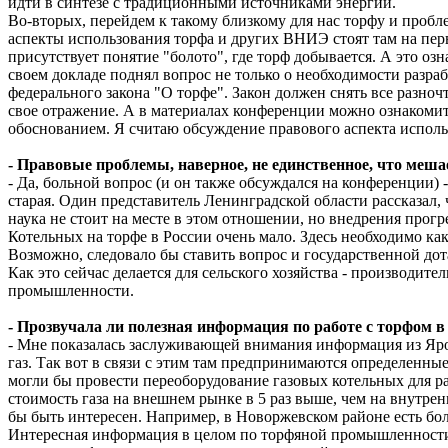
идти в синтезе с традиционными источниками энергии.
Во-вторых, перейдем к такому близкому для нас торфу и пробл
аспекты использования торфа и других ВНИЭ стоят там на пер
присутствует понятие "болото", где торф добывается. А это оз
своем докладе поднял вопрос не только о необходимости разр
федерального закона "О торфе". Закон должен снять все разно
свое отражение. А в материалах конференции можно ознакоми
обоснованием. Я считаю обсуждение правового аспекта испол
- Правовые проблемы, наверное, не единственное, что ме
- Да, больной вопрос (и он также обсуждался на конференции) -
старая. Один представитель Ленинградской области рассказал, ч
наука не стоит на месте в этом отношении, но внедрения прогре
Котельных на торфе в России очень мало. Здесь необходимо как
Возможно, следовало бы ставить вопрос и государственной до
Как это сейчас делается для сельского хозяйства - производи
промышленности.
- Прозвучала ли полезная информация по работе с торфом в
- Мне показалась заслуживающей внимания информация из Ярос
газ. Так вот в связи с этим там предпринимаются определенны
могли бы провести переоборудование газовых котельных для ра
стоимость газа на внешнем рынке в 5 раз выше, чем на внутрен
бы быть интересен. Например, в Новоржевском районе есть бол
Интересная информация в целом по торфяной промышленности и