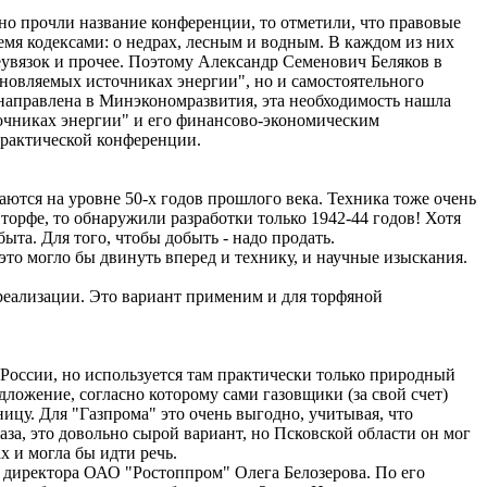
ьно прочли название конференции, то отметили, что правовые
емя кодексами: о недрах, лесным и водным. В каждом из них
неувязок и прочее. Поэтому Александр Семенович Беляков в
бновляемых источниках энергии", но и самостоятельного
 направлена в Минэкономразвития, эта необходимость нашла
очниках энергии" и его финансово-экономическим
практической конференции.
таются на уровне 50-х годов прошлого века. Техника тоже очень
 торфе, то обнаружили разработки только 1942-44 годов! Хотя
ыта. Для того, чтобы добыть - надо продать.
это могло бы двинуть вперед и технику, и научные изыскания.
 реализации. Это вариант применим и для торфяной
России, но используется там практически только природный
дложение, согласно которому сами газовщики (за свой счет)
ицу. Для "Газпрома" это очень выгодно, учитывая, что
аза, это довольно сырой вариант, но Псковской области он мог
х и могла бы идти речь.
 директора ОАО "Ростоппром" Олега Белозерова. По его