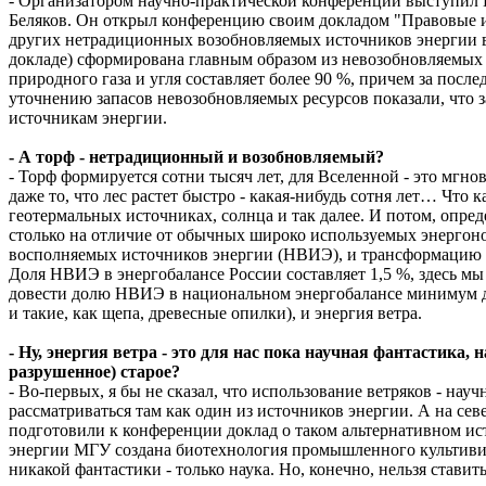
- Организатором научно-практической конференции выступил
Беляков. Он открыл конференцию своим докладом "Правовые и
других нетрадиционных возобновляемых источников энергии в 
докладе) сформирована главным образом из невозобновляемых 
природного газа и угля составляет более 90 %, причем за посл
уточнению запасов невозобновляемых ресурсов показали, что 
источникам энергии.
- А торф - нетрадиционный и возобновляемый?
- Торф формируется сотни тысяч лет, для Вселенной - это мгно
даже то, что лес растет быстро - какая-нибудь сотня лет… Что 
геотермальных источниках, солнца и так далее. И потом, опре
столько на отличие от обычных широко используемых энергон
восполняемых источников энергии (НВИЭ), и трансформацию их
Доля НВИЭ в энергобалансе России составляет 1,5 %, здесь мы
довести долю НВИЭ в национальном энергобалансе минимум д
и такие, как щепа, древесные опилки), и энергия ветра.
- Ну, энергия ветра - это для нас пока научная фантастика,
разрушенное) старое?
- Во-первых, я бы не сказал, что использование ветряков - на
рассматриваться там как один из источников энергии. А на се
подготовили к конференции доклад о таком альтернативном и
энергии МГУ создана биотехнология промышленного культивир
никакой фантастики - только наука. Но, конечно, нельзя став