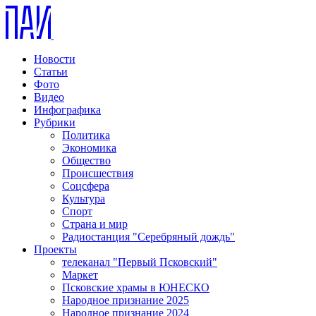
Новости
Статьи
Фото
Видео
Инфографика
Рубрики
Политика
Экономика
Общество
Происшествия
Соцсфера
Культура
Спорт
Страна и мир
Радиостанция "Серебряный дождь"
Проекты
телеканал "Первый Псковский"
Маркет
Псковские храмы в ЮНЕСКО
Народное признание 2025
Народное признание 2024