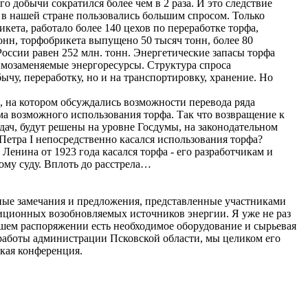
го добычи сократился более чем в 2 раза. И это следствие
 в нашей стране пользовались большим спросом. Только
ета, работало более 140 цехов по переработке торфа,
онн, торфобрикета выпущено 50 тысяч тонн, более 80
России равен 252 млн. тонн. Энергетические запасы торфа
аимозаменяемые энергоресурсы. Структура спроса
бычу, переработку, но и на транспортировку, хранение. Но
, на котором обсуждались возможности перевода ряда
ема возможного использования торфа. Так что возвращение к
дач, будут решены на уровне Госдумы, на законодательном
 Петра I непосредственно касался использования торфа?
Ленина от 1923 года касался торфа - его разработчикам и
ому суду. Вплоть до расстрела…
нные замечания и предложения, представленные участниками
иционных возобновляемых источников энергии. Я уже не раз
нашем распоряжении есть необходимое оборудование и сырьевая
 работы администрации Псковской области, мы целиком его
ская конференция.