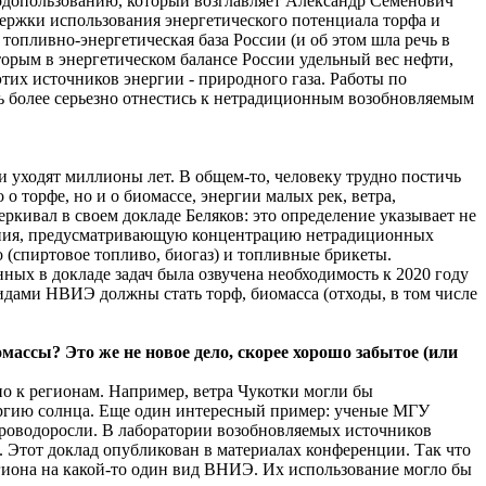
одопользованию, который возглавляет Александр Семенович
ержки использования энергетического потенциала торфа и
опливно-энергетическая база России (и об этом шла речь в
орым в энергетическом балансе России удельный вес нефти,
этих источников энергии - природного газа. Работы по
ть более серьезно отнестись к нетрадиционным возобновляемым
ти уходят миллионы лет. В общем-то, человеку трудно постичь
 о торфе, но и о биомассе, энергии малых рек, ветра,
ркивал в своем докладе Беляков: это определение указывает не
вания, предусматривающую концентрацию нетрадиционных
(спиртовое топливо, биогаз) и топливные брикеты.
ных в докладе задач была озвучена необходимость к 2020 году
ами НВИЭ должны стать торф, биомасса (отходы, в том числе
омассы? Это же не новое дело, скорее хорошо забытое (или
ьно к регионам. Например, ветра Чукотки могли бы
энергию солнца. Еще один интересный пример: ученые МГУ
кроводоросли. В лаборатории возобновляемых источников
Этот доклад опубликован в материалах конференции. Так что
региона на какой-то один вид ВНИЭ. Их использование могло бы