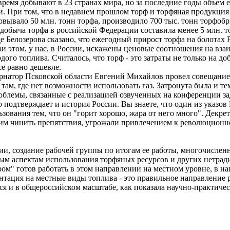
время добывают в 23 странах мира, но за последние годы объем е
и. При том, что в недавнем прошлом торф и торфяная продукция
вало 50 млн. тонн торфа, производило 700 тыс. тонн торфобрик
 добыча торфа в российской Федерации составила менее 5 млн. т
 Белозерова сказано, что ежегодный прирост торфа на болотах 
при этом, у нас, в России, искажены ценовые соотношения на вз
ого топлива. Считалось, что торф - это затраты не только на до
се равно дешевле.
ернатор Псковской области Евгений Михайлов провел совещание
 там, где нет возможности использовать газ. Затронута была и т
облемы, связанные с реализацией озвученных на конференции за
 подтверждает и история России. Вы знаете, что один из указов
вания тем, что он "горит хорошо, жара от него много". Декрет 
ет им чинить препятствия, угрожали привлечением к революционн
ии, создание рабочей группы по итогам ее работы, многочисле
ым аспектам использования торфяных ресурсов и других нетрад
пром" готов работать в этом направлении на местном уровне, в 
нтация на местные виды топлива - это правильное направление
ся и в общероссийском масштабе, как показала научно-практиче