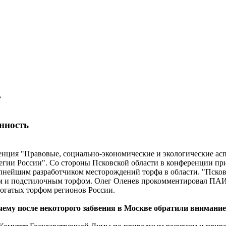
ь
нность
енция "Правовые, социально-экономические и экологические ас
тегии России". Со стороны Псковской области в конференции п
упнейшим разработчиком месторождений торфа в области. "Пско
ем и подстилочным торфом. Олег Оленев прокомментировал ПАИ р
богатых торфом регионов России.
чему после некоторого забвения в Москве обратили внимание