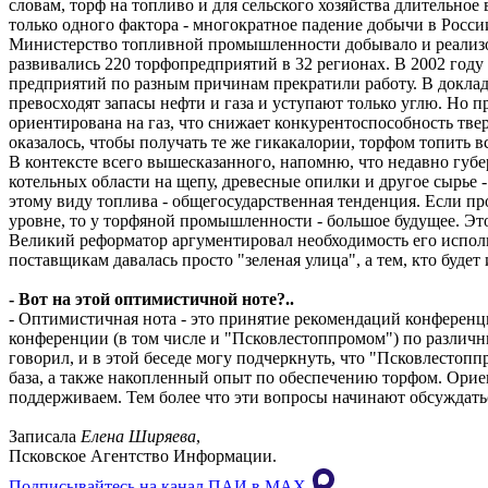
словам, торф на топливо и для сельского хозяйства длительное 
только одного фактора - многократное падение добычи в Росси
Министерство топливной промышленности добывало и реализовы
развивались 220 торфопредприятий в 32 регионах. В 2002 году
предприятий по разным причинам прекратили работу. В докладе
превосходят запасы нефти и газа и уступают только углю. Но 
ориентирована на газ, что снижает конкурентоспособность тверд
оказалось, чтобы получать те же гикакалории, торфом топить в
В контексте всего вышесказанного, напомню, что недавно губ
котельных области на щепу, древесные опилки и другое сырье -
этому виду топлива - общегосударственная тенденция. Если пр
уровне, то у торфяной промышленности - большое будущее. Это
Великий реформатор аргументировал необходимость его использо
поставщикам давалась просто "зеленая улица", а тем, кто буд
- Вот на этой оптимистичной ноте?..
- Оптимистичная нота - это принятие рекомендаций конференц
конференции (в том числе и "Псковлестоппромом") по различн
говорил, и в этой беседе могу подчеркнуть, что "Псковлестоп
база, а также накопленный опыт по обеспечению торфом. Орие
поддерживаем. Тем более что эти вопросы начинают обсуждать
Записала
Елена Ширяева
,
Псковское Агентство Информации.
Подписывайтесь на канал ПАИ в MAХ