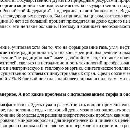
 Комитет Государственной Думы по природным ресурсам и прир
 организационно-экономические аспекты государственной подд
Российской Федерации". Подчеркиваю - возобновляемых. Ведь т
углеводородных ресурсов. Были приведены цифры, согласно кот
едние 10 лет все больший процент приходится на долю одного из 
запасы эти не такие большие. Поэтому и возникает необходимос
вение, учитывая хотя бы то, что на формирование газа, угля, неф
касается нетрадиционности, то на конференции шла речь не только
деление "нетрадиционные" имеет двойной смысл, что также подче
осителей, сколько на нетрадиционность технологий преобразо
 в электрическую и тепловую энергию, синтетическое топливо 
 существенно отстаем от индустриальных стран. Среди обозначен
о 6-7 %. В ближайшие годы наиболее широко используемыми вид
 наверное. А вот какие проблемы с использованием торфа и би
учная фантастика. Здесь нужно рассматривать вопрос применител
вере, где половина года - полярный день, можно использовать 
сточнике биомассы для решения энергетических проблем как ми
ования микроводорослей для энергетических и пищевых целей. 
ить вопрос о полном и безоговорочном переходе того или иного 