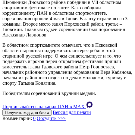
Школьники Дновского района победили в VII областном
спортивном фестивале по лапте. Как сообщили
корреспонденту ПАИ в областном спорткомитете,
соревнования прошли 4 мая в Гдове. В лапту играли всего 3
команды. Второе место занял Порховский район, третье –
Гдовский. Главным судьей соревнований был порховчанин
Александр Ларионов.
В областном спорткомитете отмечают, что в Псковской
области стараются поддерживать интерес ребят к этой
старинной русской игре. О чем свидетельствует и то, что
поддержать игроков перед открытием фестиваля пришли
заместитель главы Гдовского района Петр Горностаев,
начальник районного управления образования Вера Кабанова,
начальник районного отдела по делам молодежи, туризму и
спорту Татьяна Конягина.
Победителям соревнований вручили медали.
Подписывайтесь на канал ПАИ в MAХ
Версия для печати
Получить код для блога
Комментарии:
0
Обсудить >>>