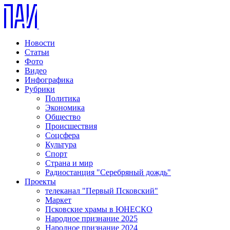
Новости
Статьи
Фото
Видео
Инфографика
Рубрики
Политика
Экономика
Общество
Происшествия
Соцсфера
Культура
Спорт
Страна и мир
Радиостанция "Серебряный дождь"
Проекты
телеканал "Первый Псковский"
Маркет
Псковские храмы в ЮНЕСКО
Народное признание 2025
Народное признание 2024